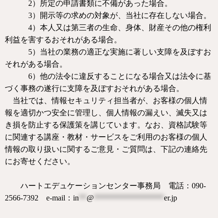
2
）
所定の申請書類に不備があった場合。
3
）
開示等の求めの対象が、当社に存在しない場合。
4
）
本人又は第三者の生命、身体、財産その他の権利
利益を害するおそれがある場合。
5
）
当社の業務の適正な実施に著しい支障を及ぼすお
それがある場合。
6
）
他の法令に違反することになる場合又は法令に基
づく事務の遂行に支障を及ぼすおそれがある場合。
当社では、情報セキュリティ担当者が、お客様の個人情
報を適切かつ安全に管理し、個人情報の漏えい、滅失又は
き損を防止する保護策を講じています。なお、資格試験等
に関連する講座・教材・サービスをご利用のお客様の個人
情報の取り扱いに関するご意見・ご質問は、下記の連絡先
にお寄せください。
ハートエデュケーションセンター事務局 電話：
090-
2566-7392
e-mail
：
in
**
@
******************
er.jp