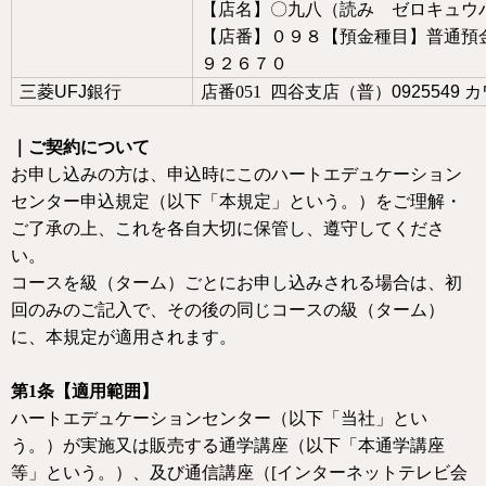
【店名】〇九八（読み ゼロキュウ
【店番】０９８【預金種目】普通預
９２６７０
三菱
UFJ
銀行
店番051 四谷支店（普）
0925549
カ
｜ご契約について
お申し込みの方は、申込時にこのハートエデュケーション
センター申込規定（以下「本規定」という。）をご理解・
ご了承の上、これを各自大切に保管し、遵守してくださ
い。
コースを級（ターム）ごとにお申し込みされる場合は、初
回のみのご記入で、その後の同じコースの級（ターム）
に、本規定が適用されます。
第
1
条【適用範囲】
ハートエデュケーションセンター（以下「当社」とい
う。）が実施又は販売する通学講座（以下「本通学講座
等」という。）、及び通信講座（
[
インターネットテレビ会