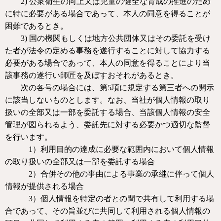
2)
公衆衛生の向上又は児童の健全な育成の推進のため
に特に必要がある場合であって、本人の同意を得ることが
困難であるとき。
3)
国の機関もしくは地方公共団体又はその委託を受け
た者が法令の定める事務を遂行することに対して協力する
必要がある場合であって、本人の同意を得ることにより当
該事務の遂行い師匠を及ぼすおそれがあるとき。
次の各号の場合には、第
5
項に規定する第三者への開示
に該当しないものとします。なお、当社が個人情報の取り
扱いの全部又は一部を委託する場合、当該個人情報の安全
管理が図られるよう、委託先に対する必要かつ適切な監督
を行います。
1
）利用目的の達成に必要な範囲内において個人情報
の取り扱いの全部又は一部を委託する場合
2
）合併その他の事由による事業の承継に伴って個人
情報が提供される場合
3
）個人情報を特定の者との間で共有して利用する場
合であって、その旨並びに共同して利用される個人情報の