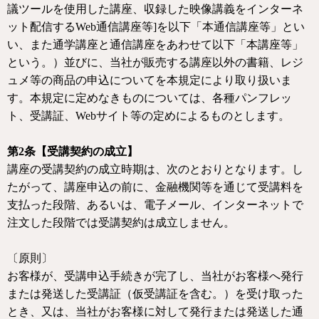
議ツールを使用した講座、収録した映像講義をインターネ
ット配信する
Web
通信講座等
]
を以下「本通信講座等」とい
い、また通学講座と通信講座をあわせて以下「本講座等」
という。）並びに、当社が販売する講座以外の書籍、レジ
ュメ等の商品の申込についてを本規定により取り扱いま
す。本規定に定めなきものについては、各種パンフレッ
ト、受講証、
Web
サイト等の定めによるものとします。
第
2
条【受講契約の成立】
講座の受講契約の成立時期は、次のとおりとなります。し
たがって、講座申込の前に、金融機関等を通じて受講料を
支払った段階、あるいは、電子メール、インターネットで
注文した段階では受講契約は成立しません。
〔原則〕
お客様が、受講申込手続きが完了し、当社がお客様へ発行
または発送した受講証（仮受講証を含む。）を受け取った
とき、又は、当社がお客様に対して発行または発送した通