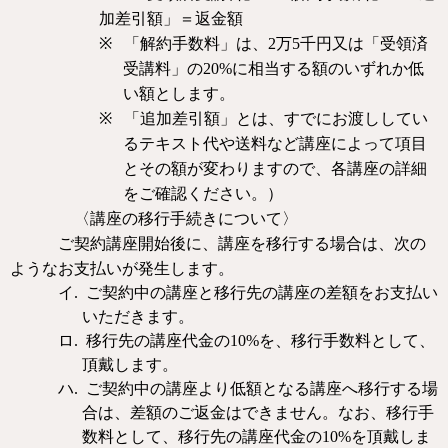
加差引額」＝返金額
※
「解約手数料」は、
2
万
5
千円又は「受領済
受講料」の
20%
に相当する額のいずれか低
い額とします。
※
「追加差引額」とは、すでにお渡ししてい
るテキスト代や送料など講座によって項目
とその額が変わりますので、各講座の詳細
をご確認ください。）
〈講座の移行手続きについて〉
ご契約講座開始後に、講座を移行する場合は、次の
ようなお支払いが発生します。
イ.
ご契約中の講座と移行先の講座の差額をお支払い
いただきます。
ロ.
移行先の講座代金の
10%
を、
移行手数料として、
頂戴します
。
ハ.
ご契約中の講座より低額となる講座へ移行する場
合は、差額のご返金はできません。なお、移行手
数料として、移行先の講座代金の
10%
を頂戴しま