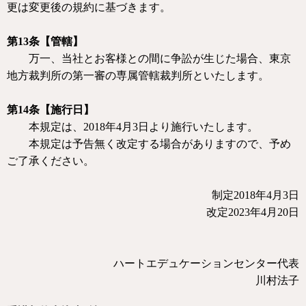
更は変更後の規約に基づきます。
第
13
条【管轄】
万一、当社とお客様との間に争訟が生じた場合、東京
地方裁判所の第一審の専属管轄裁判所といたします。
第
14
条【施行日】
本規定は、
2018
年
4
月
3
日より施行いたします。
本規定は予告無く改定する場合がありますので、予め
ご了承ください。
制定
2018
年
4
月
3
日
改定
2023
年
4
月
20
日
ハートエデュケーションセンター代表
川村法子